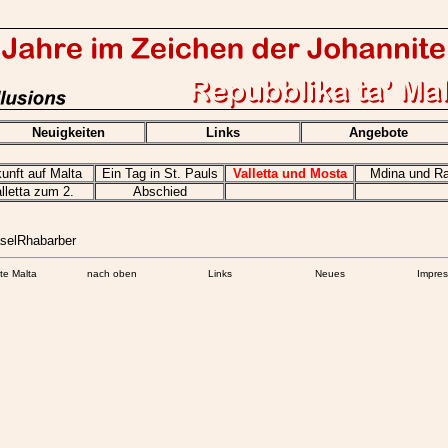
Neuigkeiten
Links
Angebote
unft auf Malta
Ein Tag in St. Pauls
Valletta und Mosta
Mdina und R
lletta zum 2.
Abschied
selRhabarber
ite Malta
nach oben
Links
Neues
Impre