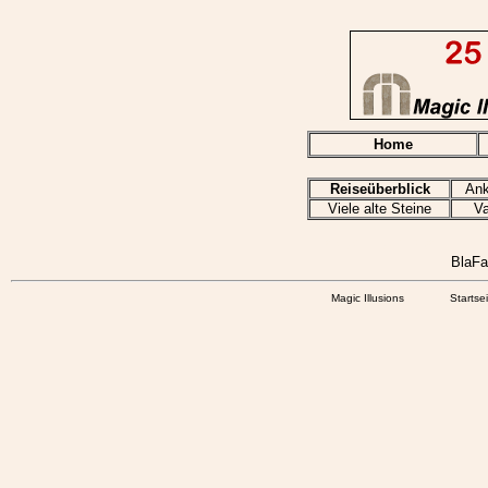
*PLATZHALTER*
Home
Reiseüberblick
Ank
Viele alte Steine
Va
*PLATZHALTER*
BlaFa
Magic Illusions
Startse