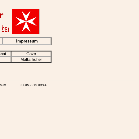
*PLATZHALTER*
Impressum
abat
Gozo
Malta früher
*PLATZHALTER*
ssum
21.05.2019 09:44